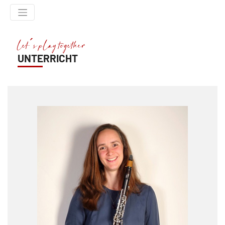
let´s play together
UNTERRICHT
HOME
ÜBER MICH
MEINE MUSIK
UNTERRICHT
COACHING
TERMINE
KONTAKT
IMPRESSUM
DATENSCHUTZ