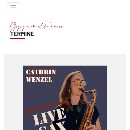
Gigs you shouldn´t miss
TERMINE
HOME
ÜBER MICH
MEINE MUSIK
UNTERRICHT
COACHING
TERMINE
KONTAKT
IMPRESSUM
DATENSCHUTZ