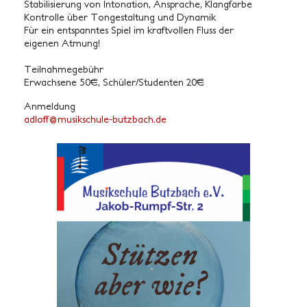
Stabilisierung von Intonation, Ansprache, Klangfarbe
Kontrolle über Tongestaltung und Dynamik
Für ein entspanntes Spiel im kraftvollen Fluss der
eigenen Atmung!
Teilnahmegebühr
Erwachsene 50€, Schüler/Studenten 20€
Anmeldung
folda
sum@f
hcski
b-elu
abztu
ed.hc