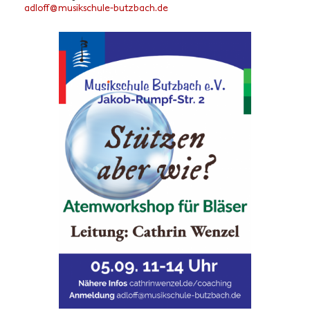
folda
sum@f
hcski
b-elu
abztu
ed.hc