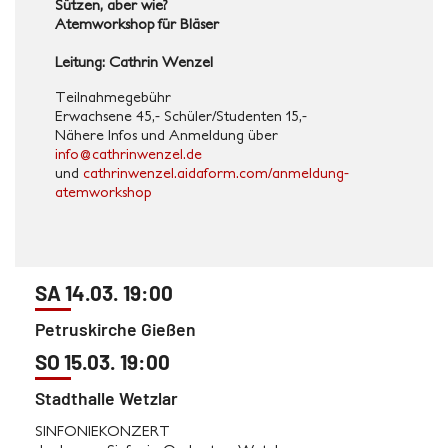
Sützen, aber wie?
Atemworkshop für Bläser
Leitung: Cathrin Wenzel
Teilnahmegebühr
Erwachsene 45,- Schüler/Studenten 15,-
Nähere Infos und Anmeldung über
i
c@ofn
irhta
znewn
ed.le
und
cathrinwenzel.aidaform.com/anmeldung-
atemworkshop
SA 14.03. 19:00
Petruskirche Gießen
SO 15.03. 19:00
Stadthalle Wetzlar
SINFONIEKONZERT