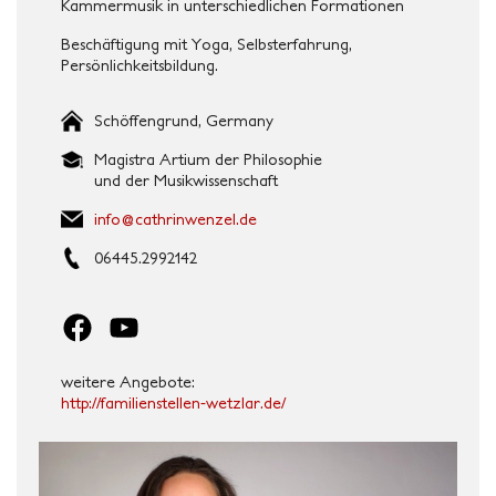
Kammermusik in unterschiedlichen Formationen
Beschäftigung mit Yoga, Selbsterfahrung,
Persönlichkeitsbildung.
Schöffengrund, Germany
Magistra Artium der Philosophie
und der Musikwissenschaft
i
c@ofn
irhta
znewn
ed.le
06445.2992142
F
Y
a
o
c
u
weitere Angebote:
e
T
http://familienstellen-wetzlar.de/
b
u
o
b
o
e
k