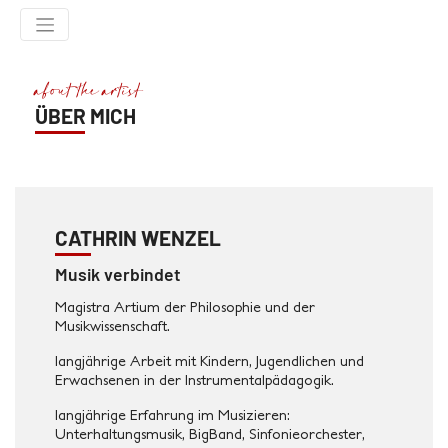
about the artist
ÜBER MICH
HOME
ÜBER MICH
MEINE MUSIK
CATHRIN WENZEL
UNTERRICHT
Musik verbindet
COACHING
Magistra Artium der Philosophie und der
TERMINE
Musikwissenschaft.
KONTAKT
langjährige Arbeit mit Kindern, Jugendlichen und
Erwachsenen in der Instrumentalpädagogik.
IMPRESSUM
langjährige Erfahrung im Musizieren:
DATENSCHUTZ
Unterhaltungsmusik, BigBand, Sinfonieorchester,